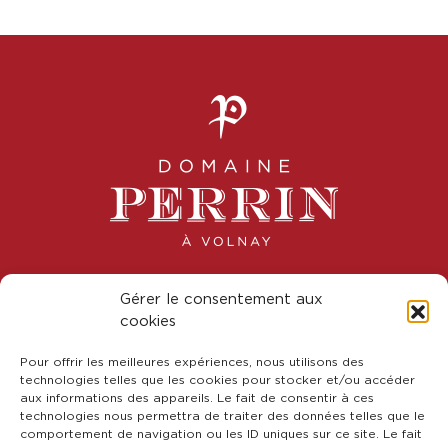
Gérer le consentement aux
cookies
8 Rue Saint-Étienne, 21190 Volnay
Pour offrir les meilleures expériences, nous utilisons des
technologies telles que les cookies pour stocker et/ou accéder
+33 (0)6 62 30 56 16
aux informations des appareils. Le fait de consentir à ces
+33 (0)7 78 95 44 68
technologies nous permettra de traiter des données telles que le
comportement de navigation ou les ID uniques sur ce site. Le fait
contact.domaineperrin@gmail.com