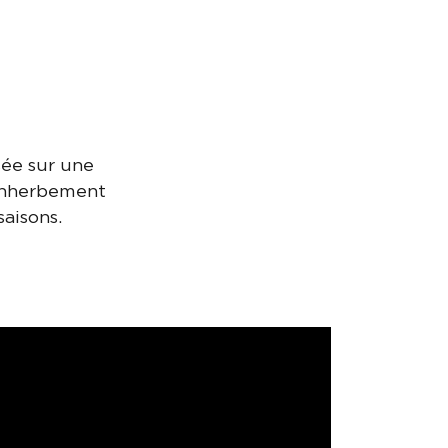
sée sur une
l’enherbement
saisons.